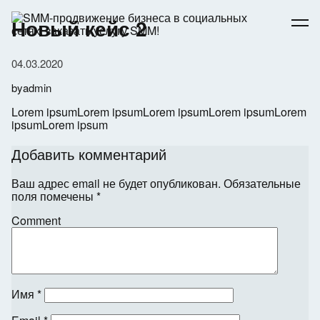
Skip
to
Новый кейс 2
content
04.03.2020
by
admin
Lorem ipsumLorem ipsumLorem ipsumLorem ipsumLorem
ipsumLorem ipsum
Добавить комментарий
Ваш адрес email не будет опубликован.
Обязательные
поля помечены
*
Comment
Имя
*